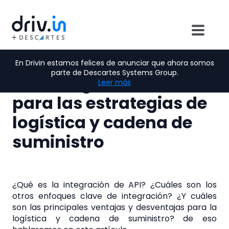
Por Analí Calles
| Última actualización: 24 de abril, 2023
Logística
En Drivin estamos felices de anunciar que ahora somos
parte de Descartes Systems Group.
API: Integración clave
Leer más
para las estrategias de
logística y cadena de
suministro
¿Qué es la integración de API? ¿Cuáles son los
otros enfoques clave de integración? ¿Y cuáles
son las principales ventajas y desventajas para la
logística y cadena de suministro? de eso