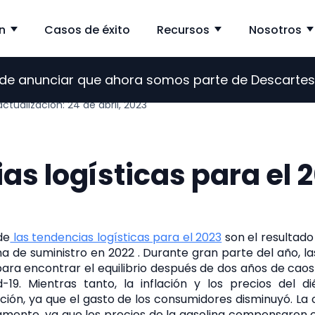
n
Casos de éxito
Recursos
Nosotros
Show submenu for Solución
Show subme
s de anunciar que ahora somos parte de Descarte
actualización: 24 de abril, 2023
as logísticas para el 
de
las tendencias logísticas para el 2023
son el resultado
a de suministro en 2022 . Durante gran parte del año, l
para encontrar el equilibrio después de dos años de cao
19. Mientras tanto, la inflación y los precios del d
ión, ya que el gasto de los consumidores disminuyó. La
amente, ya que los precios de la gasolina compensaron c