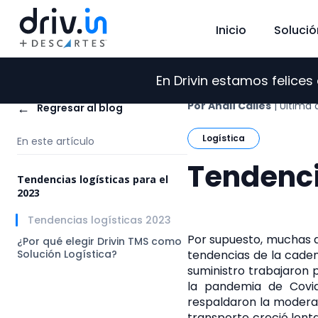
Inicio
Solució
En Drivin estamos felice
Por Analí Calles
| Última 
←
Regresar al blog
Logística
En este artículo
Tendenci
Tendencias logísticas para el
2023
Tendencias logísticas 2023
Por supuesto, muchas 
¿Por qué elegir Drivin TMS como
tendencias de la caden
Solución Logística?
suministro trabajaron 
la pandemia de Covid-
respaldaron la moderac
transporte creció lent