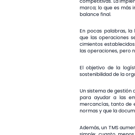
competitivas. La imple
marca; lo que es más i
balance final.
En pocas palabras, la 
que las operaciones s
cimientos establecidos p
las operaciones, pero 
El objetivo de la log
sostenibilidad de la org
Un sistema de gestión d
para ayudar a las emp
mercancías, tanto de e
normas y que la docum
Además, un TMS aumenta 
simple: cuanto menos 