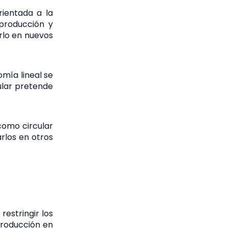
rientada a la
 producción y
irlo en nuevos
omía lineal se
ular pretende
como circular
rlos en otros
estringir los
producción en