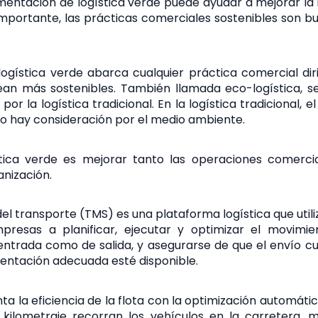
mentación de logística verde puede ayudar a mejorar la
mportante, las prácticas comerciales sostenibles son b
logística verde abarca cualquier práctica comercial dir
ean más sostenibles. También llamada eco-logística, s
or la logística tradicional. En la logística tradicional, e
no hay consideración por el medio ambiente.
ística verde es mejorar tanto las operaciones comerc
anización.
el transporte (TMS) es una plataforma logística que util
resas a planificar, ejecutar y optimizar el movimie
ntrada como de salida, y asegurarse de que el envío c
entación adecuada esté disponible.
la eficiencia de la flota con la optimización automática
kilometraje recorran los vehículos en la carretera, 