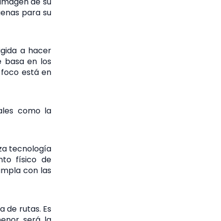
 imagen de su
uenas para su
igida a hacer
e basa en los
l foco está en
iales como la
iza tecnología
nto físico de
umpla con las
 de rutas. Es
menor será la