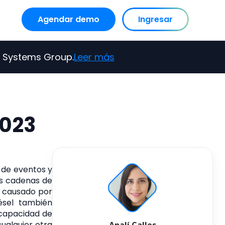
Agendar demo
Ingresar
nu for Recursos
Show submenu for Nosotros
s Systems Group.
Leer más
2023
 de eventos y
as cadenas de
s causado por
iésel también
 capacidad de
ualquier otra