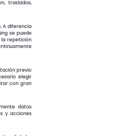
, traslados,
 A diferencia
ning se puede
la repetición
continuamente
tación previo
esario elegir
ntar con gran
amente datos
es y acciones