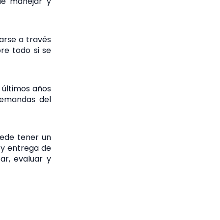
 de manejar y
zarse a través
re todo si se
 últimos años
 demandas del
uede tener un
e y entrega de
car, evaluar y