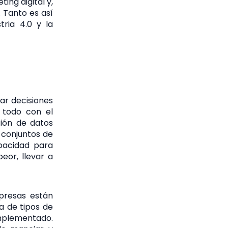
ing digital y,
. Tanto es así
ria 4.0 y la
ar decisiones
, todo con el
tión de datos
 conjuntos de
pacidad para
peor, llevar a
presas están
 de tipos de
implementado.