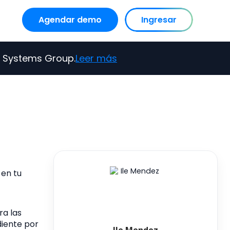
Agendar demo
Ingresar
nu for Recursos
Show submenu for Nosotros
s Systems Group.
Leer más
 en tu
ra las
diente por