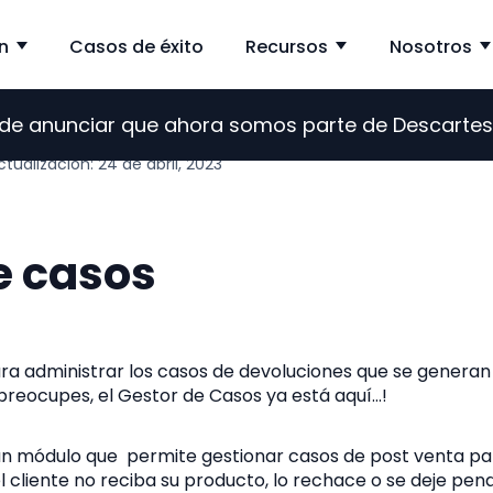
n
Casos de éxito
Recursos
Nosotros
Show submenu for Solución
Show subme
s de anunciar que ahora somos parte de Descarte
ctualización: 24 de abril, 2023
e casos
ara administrar los casos de devoluciones que se generan
 preocupes, el Gestor de Casos ya está aquí…!
 un módulo que permite gestionar casos de post venta pa
el cliente no reciba su producto, lo rechace o se deje pen