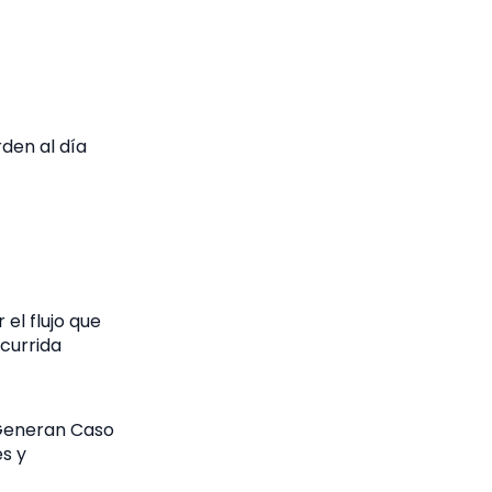
rden al día
el flujo que
ocurrida
 Generan Caso
s y