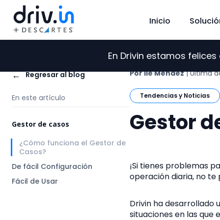
Inicio
Solució
En Drivin estamos felice
Por Ile Mendez
| Última a
←
Regresar al blog
Tendencias y Noticias
En este artículo
Gestor d
Gestor de casos
¿Cómo funciona el Gestor de
Casos?
¡Si tienes problemas p
De fácil Configuración
operación diaria, no te
Fácil de Usar
Drivin ha desarrollado
situaciones en las que 