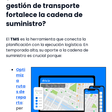
gestión de transporte
fortalece la cadena de
suministro?
El
TMS
es la herramienta que conecta la
planificación con la ejecución logística. En
temporada alta, su aporte a la cadena de
suministro es crucial porque:
Opti
miz
a
ruta
s de
repa
rto
:
per