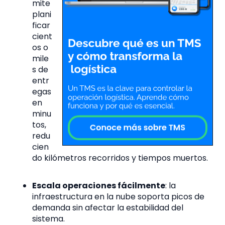
mite
plani
ficar
cient
os o
mile
s de
entr
egas
en
minu
tos,
redu
cien
do kilómetros recorridos y tiempos muertos.
Escala operaciones fácilmente
: la
infraestructura en la nube soporta picos de
demanda sin afectar la estabilidad del
sistema.