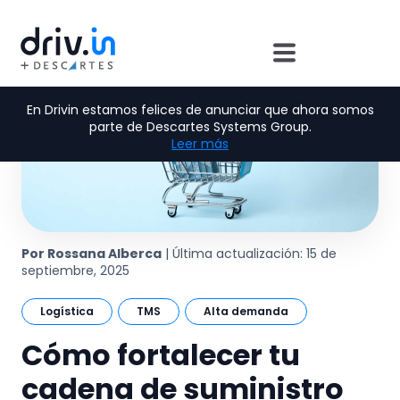
En Drivin estamos felices de anunciar que ahora somos
parte de Descartes Systems Group.
Leer más
Por Rossana Alberca
| Última actualización: 15 de
septiembre, 2025
Logística
TMS
Alta demanda
Cómo fortalecer tu
cadena de suministro