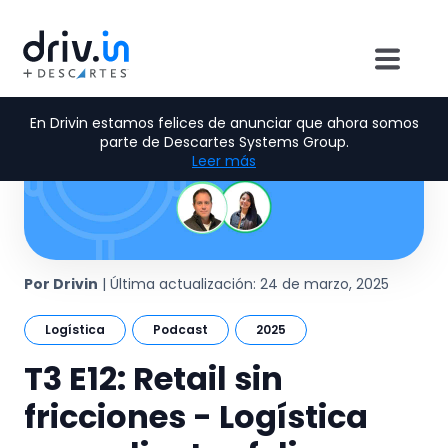
En Drivin estamos felices de anunciar que ahora somos
parte de Descartes Systems Group.
Leer más
Por Drivin
| Última actualización: 24 de marzo, 2025
Logística
Podcast
2025
T3 E12: Retail sin
fricciones - Logística