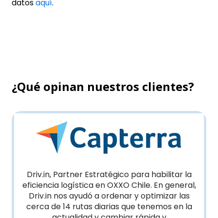
datos
aquí
.
¿Qué opinan nuestros clientes?
iv.in, Partner Estratégico para habilitar la
El 
ciencia logística en OXXO Chile. En general,
optimiz
iv.in nos ayudó a ordenar y optimizar las
e
rca de 14 rutas diarias que tenemos en la
actualidad y cambiar rápida y