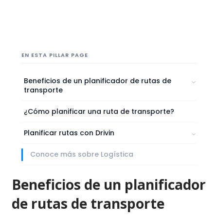
EN ESTA PILLAR PAGE
Beneficios de un planificador de rutas de
transporte
Optimización del tiempo y recursos
¿Cómo planificar una ruta de transporte?
Reducción de costos
Planificar rutas con Drivin
Mejora en la satisfacción del cliente
Visibilidad y control en tiempo real
Conoce más sobre Logística
¿Cómo funciona el planificador de rutas de Drivin?
Mejor toma de decisiones
Beneficios de un planificador
¿Qué opinan nuestros clientes?
Sostenibilidad
Cumplimiento normativo
de rutas de transporte