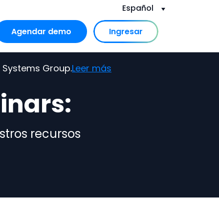
Español
Agendar demo
Ingresar
or Recursos
 submenu for Nosotros
s Systems Group.
Leer más
inars:
stros recursos