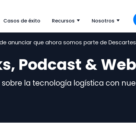
Casos de éxito
Recursos
Nosotros
ow submenu for Solución
Show submenu f
Show
s de anunciar que ahora somos parte de Descarte
s, Podcast & Web
sobre la tecnología logística con nue