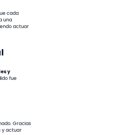
que cada
a una
iendo actuar
l
les y
dido fue
hado. Gracias
s y actuar