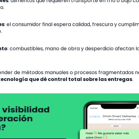
les
: alimentos que requieren transporte en frío o bajo c
o.
es
: el consumidor final espera calidad, frescura y cumpli
.
nto
: combustibles, mano de obra y desperdicio afectan l
pender de métodos manuales o procesos fragmentados n
tecnología que dé control total sobre las entregas
.