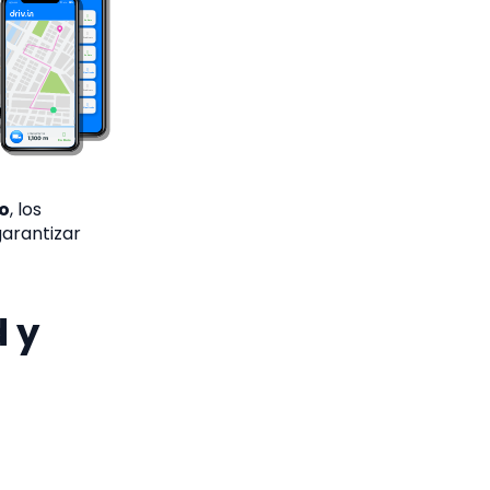
o
, los
garantizar
d y