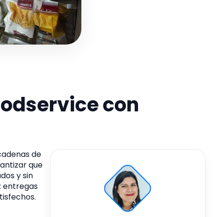
oodservice con
 cadenas de
rantizar que
dos y sin
: entregas
tisfechos.