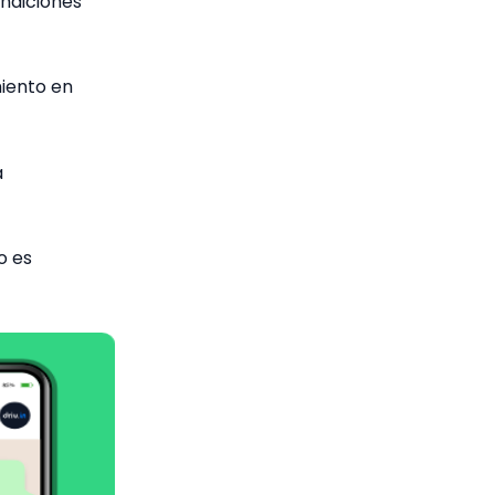
ondiciones
miento en
a
o es