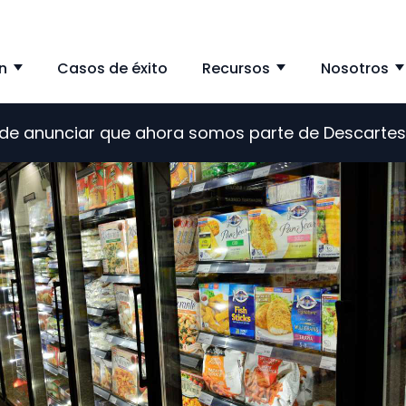
n
Casos de éxito
Recursos
Nosotros
Show submenu for Solución
Show subme
s de anunciar que ahora somos parte de Descarte