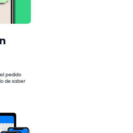
en
el pedido
lo de saber