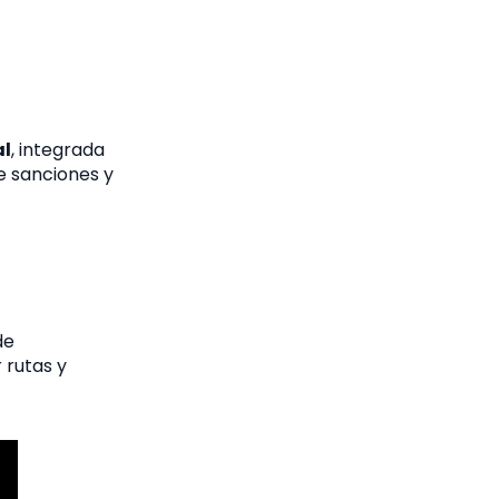
al
, integrada
de sanciones y
de
 rutas y