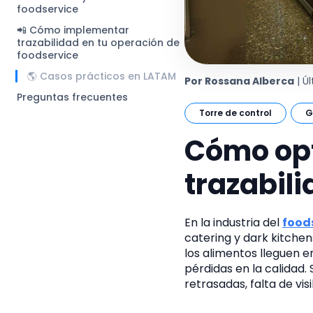
foodservice
📲 Cómo implementar
trazabilidad en tu operación de
foodservice
🌎 Casos prácticos en LATAM
Por Rossana Alberca
| Ú
Preguntas frecuentes
Torre de control
G
Cómo opt
trazabili
En la industria del
food
catering y dark kitchens
los alimentos lleguen 
pérdidas en la calidad
retrasadas, falta de vis