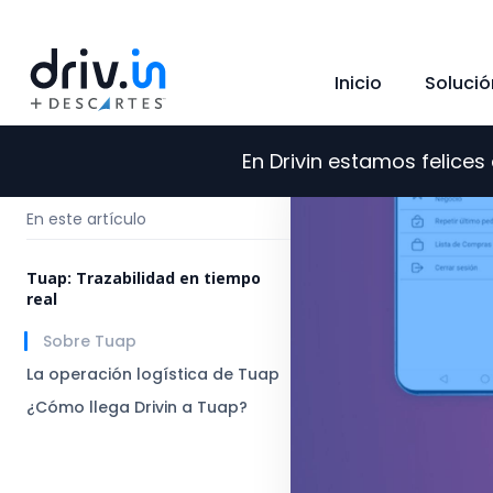
Inicio
Solució
En Drivin estamos felice
←
Regresar al blog
En este artículo
Tuap: Trazabilidad en tiempo
real
Sobre Tuap
La operación logística de Tuap
¿Cómo llega Drivin a Tuap?