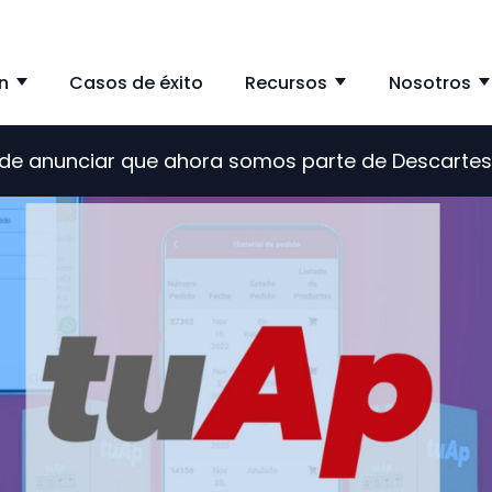
n
Casos de éxito
Recursos
Nosotros
Show submenu for Solución
Show subme
s de anunciar que ahora somos parte de Descarte