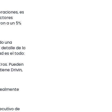
raciones, es
actores
eron a un 5%
ido una
 detalle de lo
d es el todo:
tros. Pueden
iene Drivin,
realmente
jecutivo de