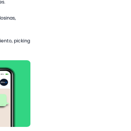
es.
losinas,
ento, picking