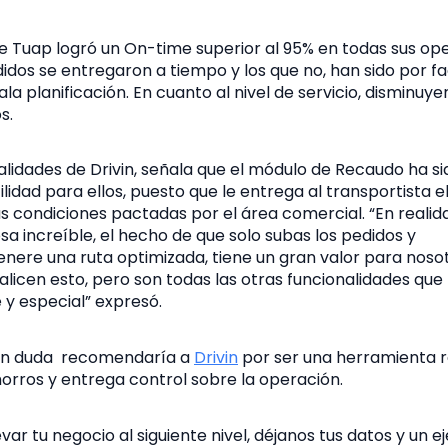
Tuap logró un On-time superior al 95% en todas sus ope
edidos se entregaron a tiempo y los que no, han sido por f
la planificación. En cuanto al nivel de servicio, disminuy
s.
alidades de Drivin, señala que el módulo de Recaudo ha s
idad para ellos, puesto que le entrega al transportista el
 condiciones pactadas por el área comercial. “En realida
sa increíble, el hecho de que solo subas los pedidos y
ere una ruta optimizada, tiene un gran valor para noso
alicen esto, pero son todas las otras funcionalidades que t
e y especial” expresó.
sin duda recomendaría a
Drivin
por ser una herramienta 
horros y entrega control sobre la operación.
evar tu negocio al siguiente nivel, déjanos tus datos y un e