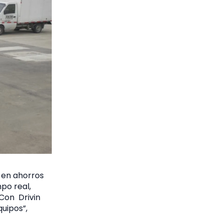
 en ahorros
po real,
“Con Drivin
uipos”,