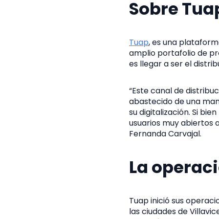
Sobre Tua
Tuap
, es una platafor
amplio portafolio de p
es llegar a ser el dist
“Este canal de distribu
abastecido de una mane
su digitalización. Si b
usuarios muy abiertos 
Fernanda Carvajal.
La operaci
Tuap inició sus operac
las ciudades de Villavi