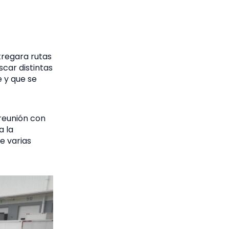
tregara rutas
car distintas
 y que se
reunión con
a la
e varias