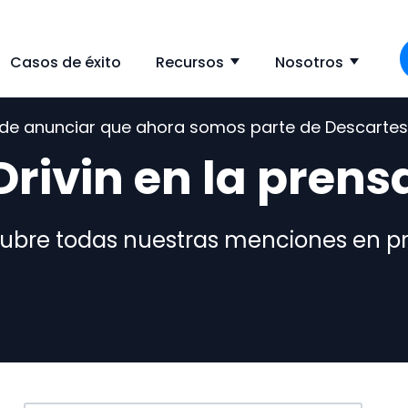
Casos de éxito
Recursos
Nosotros
ow submenu for Solución
Show submenu f
Show
s de anunciar que ahora somos parte de Descarte
Drivin en la prens
ubre todas nuestras menciones en p