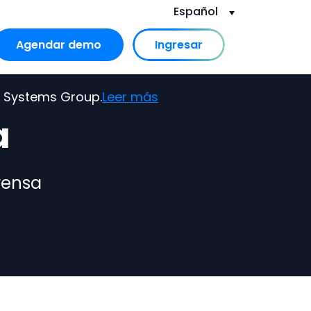
Español
Agendar demo
Ingresar
or Recursos
 submenu for Nosotros
s Systems Group.
Leer más
a
rensa