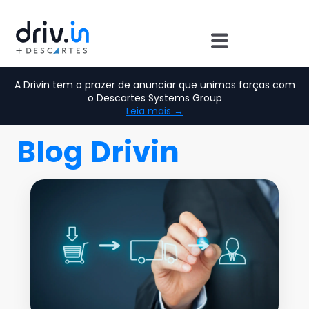
A Drivin tem o prazer de anunciar que unimos forças com
o Descartes Systems Group
Leia mais →
Blog Drivin