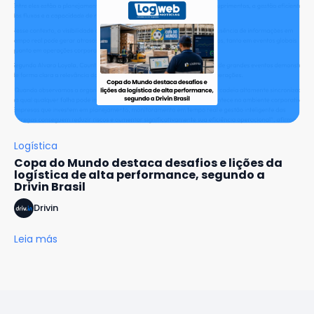
Logística
Copa do Mundo destaca desafios e lições da
logística de alta performance, segundo a
Drivin Brasil
Drivin
Leia más