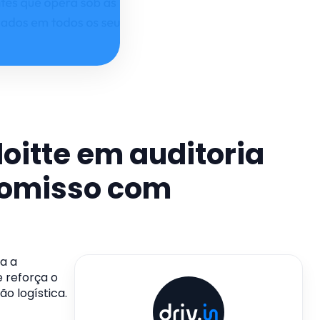
oitte em auditoria
promisso com
ta a
e reforça o
o logística.