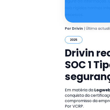
Por Drivin
| Última actuali
2025
Drivin r
SOC 1 Ti
seguranç
Em matéria da
Logwe
conquista da certifica
compromisso da empres
Por VCRP.