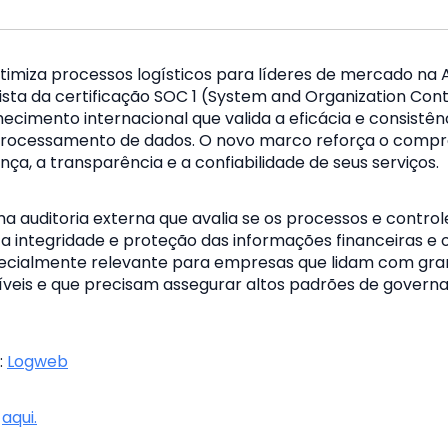
 otimiza processos logísticos para líderes de mercado na
ista da certificação SOC 1 (System and Organization Contr
ecimento internacional que valida a eficácia e consistên
 processamento de dados. O novo marco reforça o comp
a, a transparência e a confiabilidade de seus serviços.
a auditoria externa que avalia se os processos e contro
 integridade e proteção das informações financeiras e o
specialmente relevante para empresas que lidam com gr
veis e que precisam assegurar altos padrões de govern
:
Logweb
n
aqui.