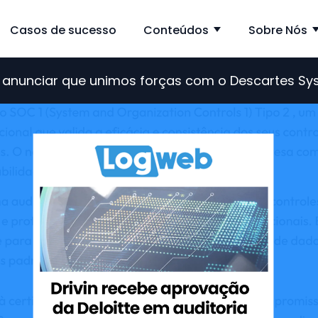
Casos de sucesso
Conteúdos
Sobre Nós
ow submenu for Solução
Show subme
de anunciar que unimos forças com o Descartes S