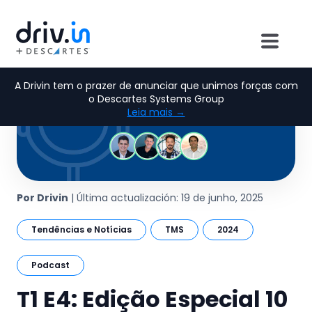
A Drivin tem o prazer de anunciar que unimos forças com
o Descartes Systems Group
Leia mais →
Por Drivin
| Última actualización: 19 de junho, 2025
Tendências e Notícias
TMS
2024
Podcast
T1 E4: Edição Especial 10