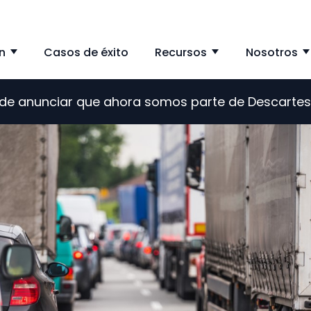
n
Casos de éxito
Recursos
Nosotros
Show submenu for Solución
Show subme
s de anunciar que ahora somos parte de Descarte