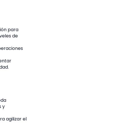
ción para
veles de
peraciones
entar
idad.
eda
s y
a agilizar el