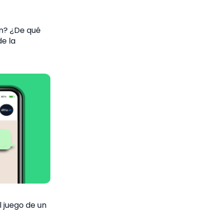
án? ¿De qué
de la
.
 juego de un