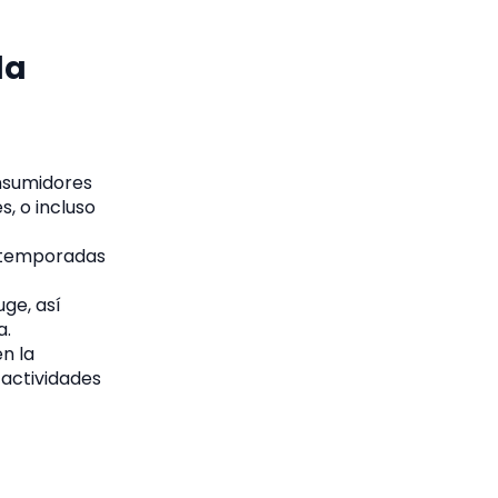
la
nsumidores
, o incluso
o temporadas
ge, así
a.
en la
actividades