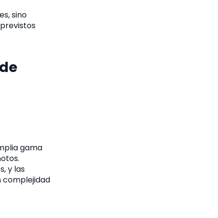
es, sino
previstos
 de
mplia gama
otos.
, y las
n complejidad