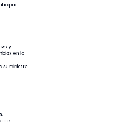
nticipar
iva y
bios en la
e suministro
s,
s con