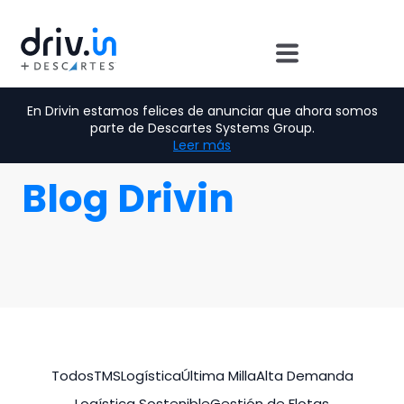
En Drivin estamos felices de anunciar que ahora somos
parte de Descartes Systems Group.
Leer más
Blog Drivin
Todos
TMS
Logística
Última Milla
Alta Demanda
Logística Sostenible
Gestión de Flotas