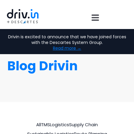
Drivin is excited to announce that we have joined forces
with the Descartes System Group.
Read more →
Blog Drivin
All
TMS
Logistics
Supply Chain
Sustainable Logistics
Route Planning