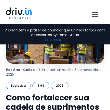
A Drivin tem o prazer de anunciar que unimos forças com
o Descartes Systems Group
Leia mais →
Por Anali Calles
| Última actualización: 3 de novembro,
2025
Logística
TMS
2025
Como fortalecer sua
cadeia de suprimentos