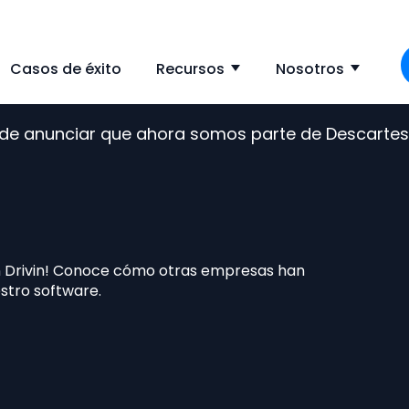
Casos de éxito
Recursos
Nosotros
ow submenu for Solución
Show submenu f
Show
s de anunciar que ahora somos parte de Descarte
 Drivin!
Conoce cómo otras empresas han
stro software.