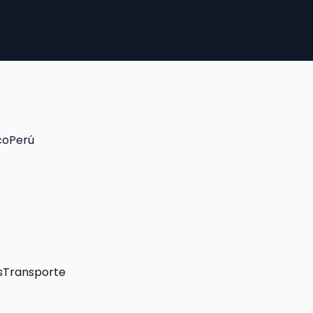
co
Perú
s
Transporte