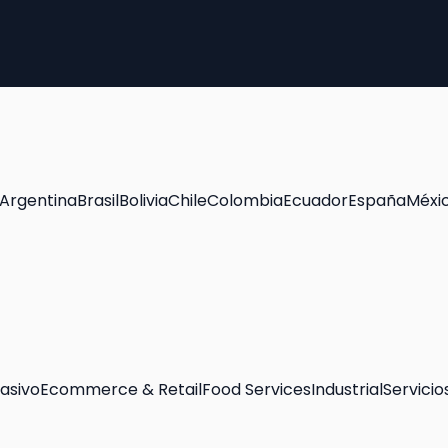
Argentina
Brasil
Bolivia
Chile
Colombia
Ecuador
España
Méxi
asivo
Ecommerce & Retail
Food Services
Industrial
Servicio