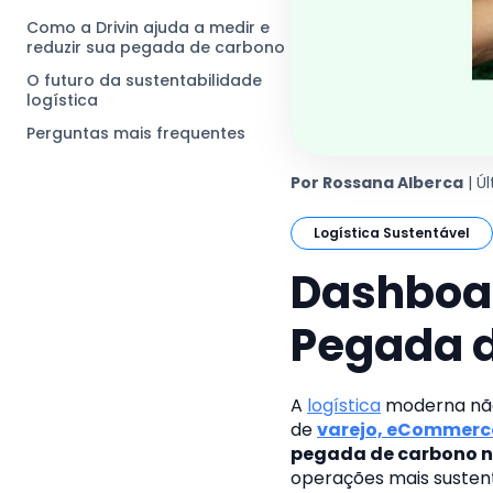
Como a Drivin ajuda a medir e
reduzir sua pegada de carbono
O futuro da sustentabilidade
logística
Perguntas mais frequentes
Por Rossana Alberca
| Ú
Logística Sustentável
Dashboar
Pegada d
A
logística
moderna não
de
varejo, eCommerc
pegada de carbono n
operações mais susten