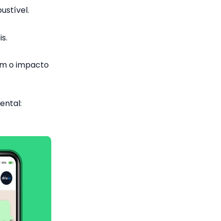
stível.
s.
am o impacto
ental: