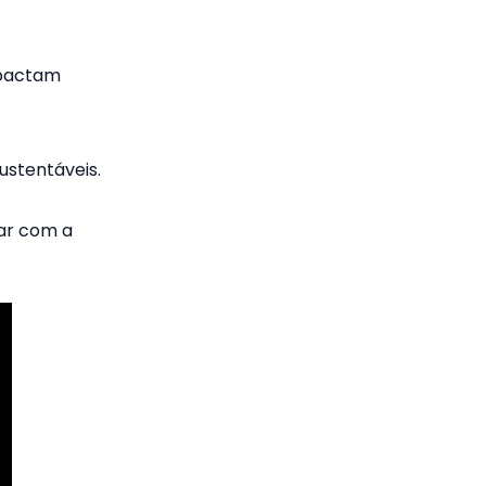
mpactam
ustentáveis.
ar com a