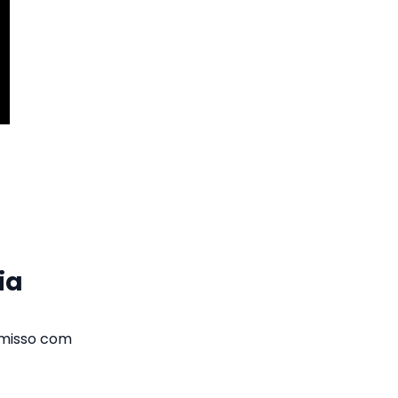
ia
omisso com