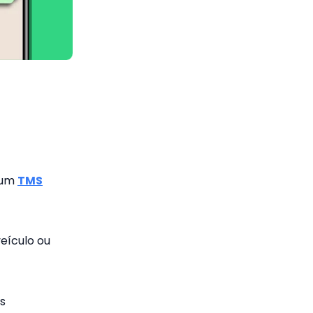
 um
TMS
eículo ou
s