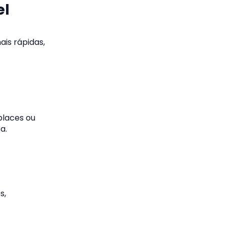
el
is rápidas,
places ou
a.
s,