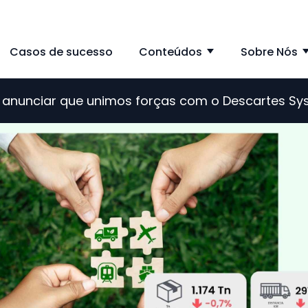
Casos de sucesso
Conteúdos
Sobre Nós
ow submenu for Solução
Show subme
de anunciar que unimos forças com o Descartes S