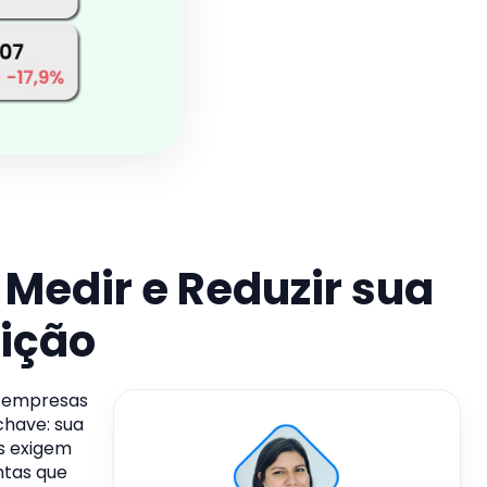
Medir e Reduzir sua
uição
, empresas
chave: sua
os exigem
ntas que