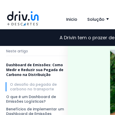
Inicio
Solução
Sh
A Drivin tem o prazer 
←
Voltar para o blog
Neste artigo
Dashboard de Emissões: Como
Medir e Reduzir sua Pegada de
Carbono na Distribuição
O desafio da pegada de
carbono no transporte
O que é um Dashboard de
Emissões Logísticas?
Benefícios de implementar um
Dashboard de Emissões