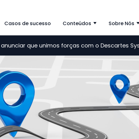
Casos de sucesso
Conteúdos
Sobre Nós
ow submenu for Solução
Show subme
de anunciar que unimos forças com o Descartes S