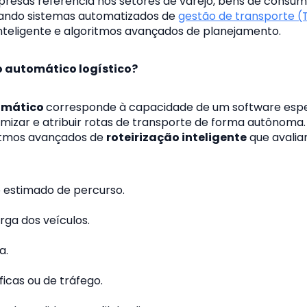
presas referência nos setores de varejo, bens de consum
otando sistemas automatizados de
gestão de transporte (
inteligente e algoritmos avançados de planejamento.
 automático logístico?
omático
corresponde à capacidade de um software espe
timizar e atribuir rotas de transporte de forma autônoma.
oritmos avançados de
roteirização inteligente
que avalia
 estimado de percurso.
ga dos veículos.
a.
ficas ou de tráfeg
o.