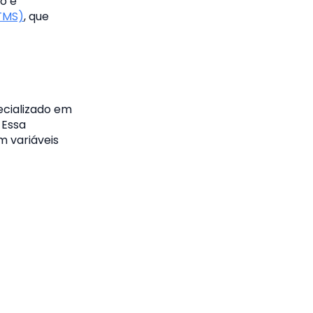
o e
TMS)
, que
cializado em
 Essa
m variáveis