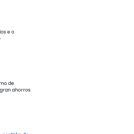
dos e o
e
umo de
gran ahorros