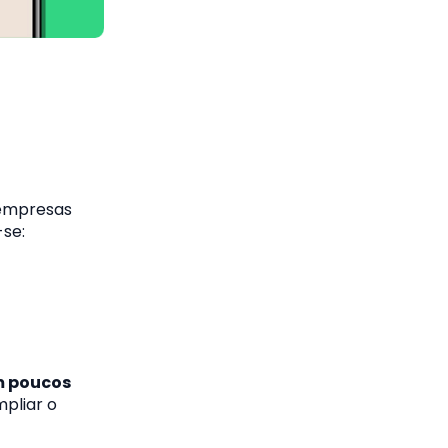
 empresas
-se:
m poucos
mpliar o