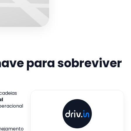
have para sobreviver
 cadeias
al
peracional
anejamento