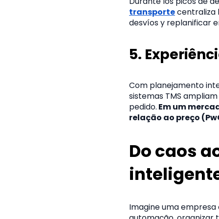
Durante los picos de d
transporte
centraliza 
desvíos y replanificar 
5. E
xperiênc
Com planejamento intel
sistemas TMS ampliam 
pedido.
Em um mercado
relação ao preço (PwC
Do caos ao
inteligen
Imagine uma empresa q
automação, organizar tu