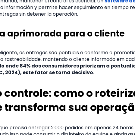
emanda, mantener el control es esencial. Un
software de
la información y permite hacer seguimiento en tiempo re
entregas sin detener la operación.
ia aprimorada para o cliente
igente, as entregas são pontuais e conforme o prometid
a rastreabilidade, mantendo o cliente informado em ca
 onde 84% dos consumidores priorizam a pontual
, 2024), este fator se torna decisivo.
 controle: como o roteiri
te transforma sua operaç
ue precisa entregar 2.000 pedidos em apenas 24 horas
do isso pode consumir o dia inteiro da equipe e ainda as