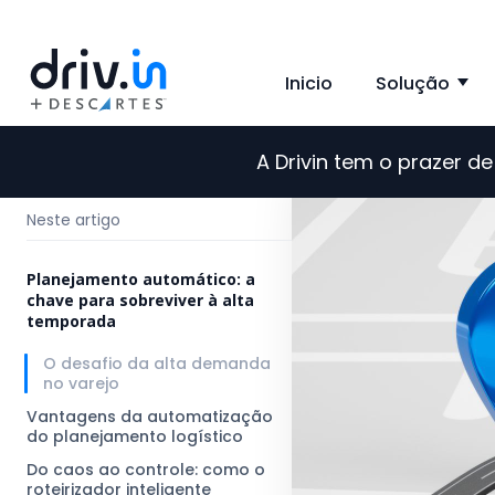
Inicio
Solução
Sh
A Drivin tem o prazer 
←
Voltar para o blog
Neste artigo
Planejamento automático: a
chave para sobreviver à alta
temporada
O desafio da alta demanda
no varejo
Vantagens da automatização
do planejamento logístico
Do caos ao controle: como o
roteirizador inteligente