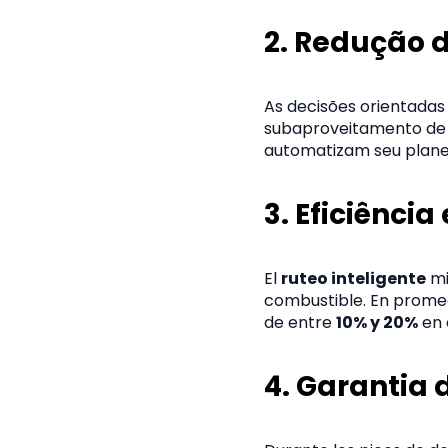
2.
Redução d
As decisões orientadas 
subaproveitamento de 
automatizam seu plane
3.
Eficiência
El
ruteo inteligente
mi
combustible. En promed
de entre
10% y 20%
en 
4. G
arantia 