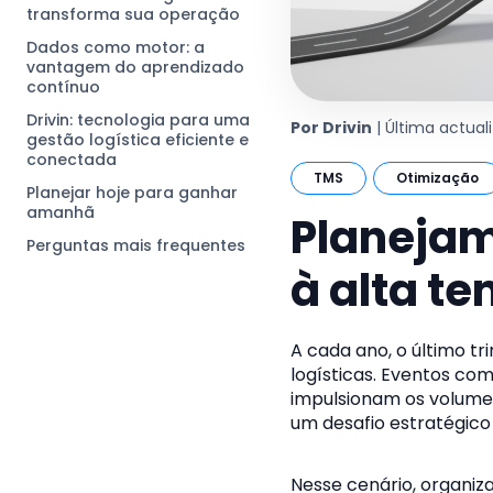
transforma sua operação
Dados como motor: a
vantagem do aprendizado
contínuo
Drivin: tecnologia para uma
Por Drivin
| Última actual
gestão logística eficiente e
conectada
TMS
Otimização
Planejar hoje para ganhar
amanhã
Planejam
Perguntas mais frequentes
à alta t
A cada ano, o último tr
logísticas. Eventos co
impulsionam os volume
um desafio estratégico
Nesse cenário, organi