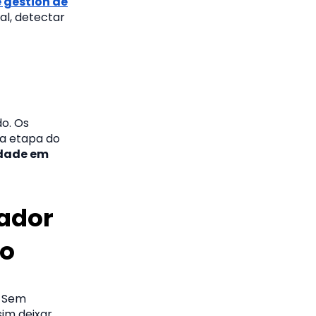
 gestión de
al, detectar
o. Os
da etapa do
idade em
zador
ão
. Sem
sim deixar