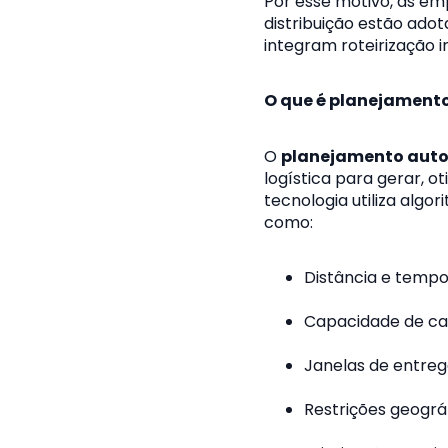
Por esse motivo, as em
distribuição estão ad
integram roteirização 
O que é planejamento
O
planejamento aut
logística para gerar, o
tecnologia utiliza alg
como:
Distância e tempo
Capacidade de car
Janelas
de entreg
Restrições geográ