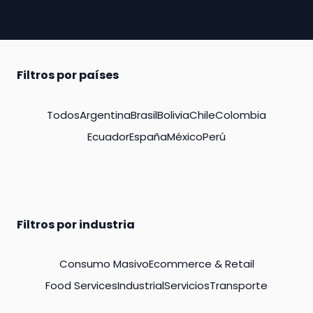
Filtros por países
Todos
Argentina
Brasil
Bolivia
Chile
Colombia
Ecuador
España
México
Perú
Filtros por industria
Consumo Masivo
Ecommerce & Retail
Food Services
Industrial
Servicios
Transporte