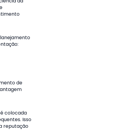
ciência da
e
stimento
 planejamento
entação:
rimento de
 vantagem
 é colocada
equentes. Isso
 a reputação