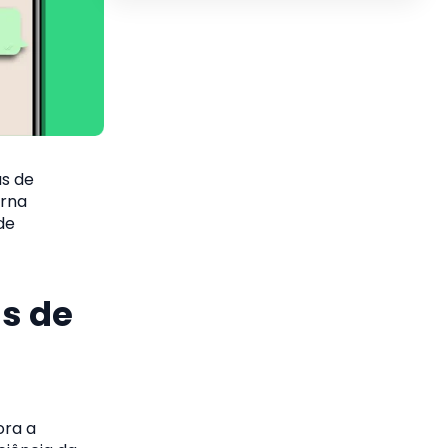
as de
erna
de
as de
ora a