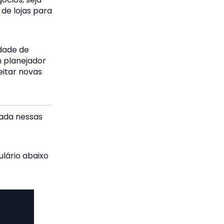
de lojas para
idade de
m planejador
itar novas
iada nessas
lário abaixo