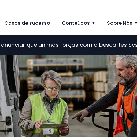
Casos de sucesso
Conteúdos
Sobre Nós
ow submenu for Solução
Show subme
de anunciar que unimos forças com o Descartes S