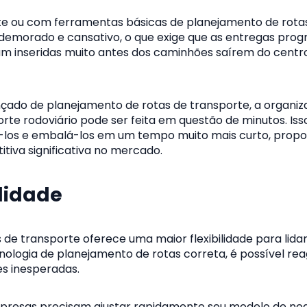
 ou com ferramentas básicas de planejamento de rota
demorado e cansativo, o que exige que as entregas pro
jam inseridas muito antes dos caminhões saírem do centr
ado de planejamento de rotas de transporte, a organiz
rte rodoviário pode ser feita em questão de minutos. Is
tá-los e embalá-los em um tempo muito mais curto, prop
iva significativa no mercado.
ilidade
 de transporte oferece uma maior flexibilidade para lid
nologia de planejamento de rotas correta, é possível rea
s inesperadas.
presas precisam ajustar rapidamente seu modelo de negó