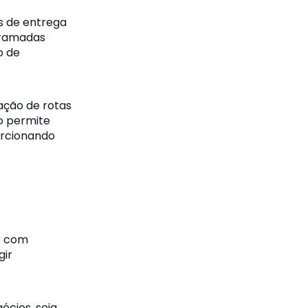
s de entrega
gramadas
o de
ação de rotas
so permite
orcionando
ar com
gir
cios, seja