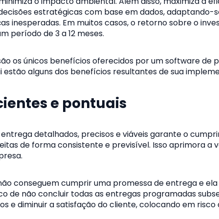
 minimiza o impacto ambiental. Além disso, maximiza a efi
 decisões estratégicas com base em dados, adaptando-s
s inesperadas. Em muitos casos, o retorno sobre o inve
m período de 3 a 12 meses.
são os únicos benefícios oferecidos por um software de
i estão alguns dos benefícios resultantes de sua implem
cientes e pontuais
e entrega detalhados, precisos e viáveis garante o cump
eitas de forma consistente e previsível. Isso aprimora a
presa.
não conseguem cumprir uma promessa de entrega e ela
 risco de não concluir todas as entregas programadas subs
s e diminuir a satisfação do cliente, colocando em risco