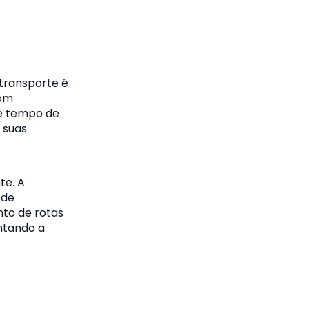
 transporte é
com
de tempo de
 suas
te. A
ode
to de rotas
ntando a