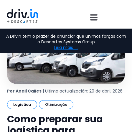
A Drivin tem o prazer de anunciar que unimos forças com
o Descartes Systems Group
Leia mais →
Por Anali Calles
| Última actualización: 20 de abril, 2026
Logística
Otimização
Como preparar sua
logística para