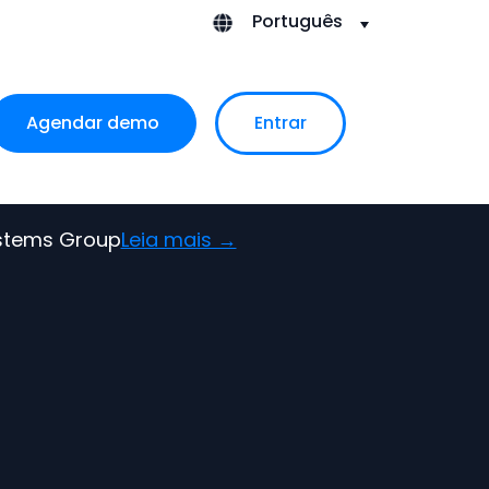
Português
for Conteúdos
Agendar demo
Entrar
ystems Group
Leia mais →