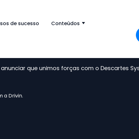
sos de sucesso
Conteúdos
submenu for Solução
Show submenu 
nu for Sobre Nós
ucesso
de anunciar que unimos forças com o Descartes S
 a Drivin.