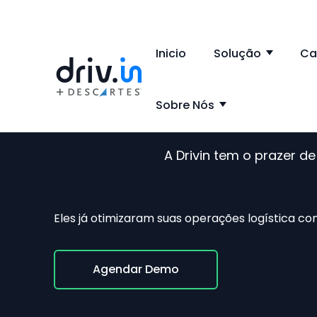
Inicio
Solução
Ca
Show 
Sobre Nós
Show subme
Casos de s
A Drivin tem o prazer 
Eles já otimizaram suas operações
logística com
Agendar Demo