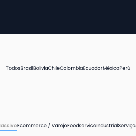
Todos
Brasil
Bolivia
Chile
Colombia
Ecuador
México
Perú
assivo
Ecommerce / Varejo
Foodservice
Industrial
Serviço